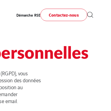
Contactez-nous
Démarche RSE
ersonnelles
 (RGPD), vous
pression des données
position au
demander
se email.